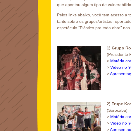
que apontou algum tipo de vulnerabilid
Pelos links abaixo, você tem acesso a 
tanto sobre os grupos/artistas reporta
espetáculo “Plástico pra toda obra” nas 
1) Grupo Ro
(Presidente 
>
Matéria co
>
Vídeo no 
>
Apresentaç
2) Trupe Ko
(Sorocaba)
>
Matéria co
>
Vídeo no 
>
Apresentaç