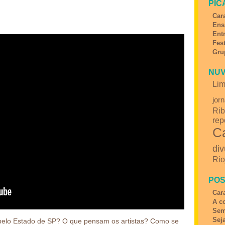
PIC
Car
Ens
Ent
Fes
Gru
NUV
Lim
jor
Rib
rep
C
div
Ri
POS
Car
A c
Sem
Sej
o pelo Estado de SP? O que pensam os artistas? Como se