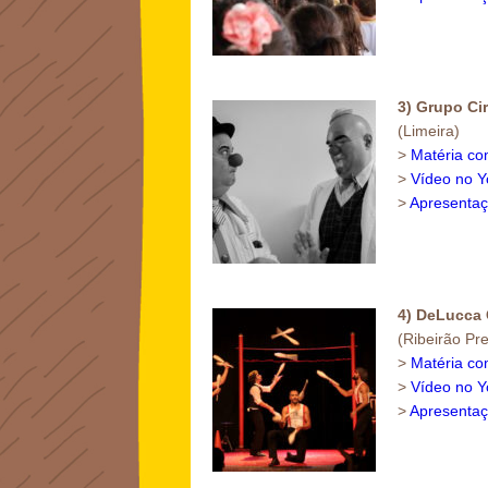
3) Grupo Cir
(Limeira)
>
Matéria co
>
Vídeo no 
>
Apresentaç
4) DeLucca 
(Ribeirão Pre
>
Matéria co
>
Vídeo no 
>
Apresentaç