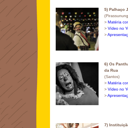
5) Palhaço 
(Pirassunung
>
Matéria co
>
Vídeo no 
>
Apresentaç
6) Os Panth
da Rua
(Santos)
>
Matéria co
>
Vídeo no 
>
Apresentaç
7) Instituiç