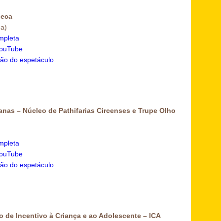
Jeca
a)
mpleta
YouTube
ão do espetáculo
anas – Núcleo de Pathifarias Circenses e Trupe Olho
mpleta
YouTube
ão do espetáculo
ão de Incentivo à Criança e ao Adolescente – ICA