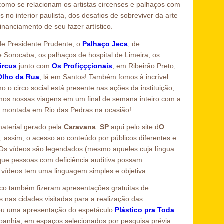
como se relacionam os artistas circenses e palhaços com
 no interior paulista, dos desafios de sobreviver da arte
nanciamento de seu fazer artístico.
de Presidente Prudente; o
Palhaço Jeca
, de
e Sorocaba; os palhaços de hospital de Limeira, os
ircus
junto com
Os Profiçççionais
, em Ribeirão Preto;
Olho da Rua
, lá em Santos! Também fomos à incrível
 o circo social está presente nas ações da instituição,
mos nossas viagens em um final de semana inteiro com a
va montada em Rio das Pedras na ocasião!
material gerado pela
Caravana_SP
aqui pelo site d
O
, assim, o acesso ao conteúdo por públicos diferentes e
 Os vídeos são legendados (mesmo aqueles cuja língua
que pessoas com deficiência auditiva possam
vídeos tem uma linguagem simples e objetiva.
ico também fizeram apresentações gratuitas de
 nas cidades visitadas para a realização das
reu uma apresentação do espetáculo
Plástico pra Toda
ompanhia, em espaços selecionados por pesquisa prévia