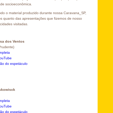
ade socioeconômica.
todo o material produzido durante nossa Caravana_SP,
dos quanto das apresentações que fizemos de nosso
cidades visitadas.
sa dos Ventos
Prudente)
mpleta
YouTube
ão do espetáculo
skowisck
mpleta
YouTube
ão do espetáculo