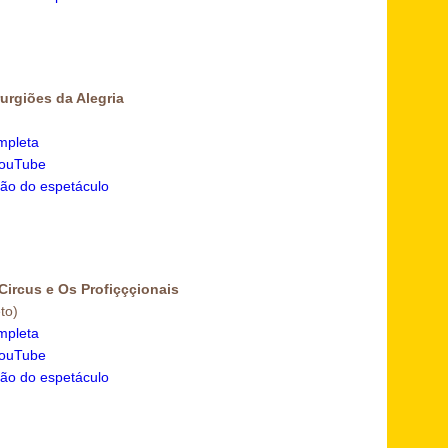
urgiões da Alegria
mpleta
YouTube
ão do espetáculo
Circus e Os Profiçççionais
to)
mpleta
YouTube
ão do espetáculo