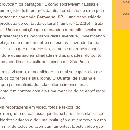
Nós
o provocam os palhaços? E como sobrevivem? Essas e
m registro feito por nós da atual produção do circo pelo
<<<
 reportagens chamada
Caravana_SP
– uma oportunidade
produção de conteúdo cultural (número 41/2016) – trata
tado. Uma expedição que demandou o trabalho similar ao
representação na logomarca desta aventura), investigando
a relação que mantêm entre si mesmas, trazendo também
ista – o que a caracteriza, como se diferencia daquilo
ndo e quais são as afinidades e disparidades (do ponto
e se acredita ser a cultura circense em São Paulo.
 artista visitado, a modalidade na qual se especializa (se
áculos correntes e sua rotina,
O Quintal de Fulana e
ue já tem afinidade pela cultura circense, mas
ente têm contato com ela uma maneira de se aprofundar
so.
om reportagens em vídeo, fotos e textos (do
, um grupo de palhaços que trabalha em hospital, cinco
lidades variadas e de uma instituição que promove o circo
um mix de todos os acompanhamentos. É este vídeo que