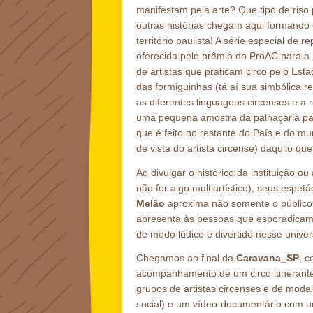
manifestam pela arte? Que tipo de ris
outras histórias chegam aqui formando u
território paulista! A série especial de
oferecida pelo prêmio do ProAC para a 
de artistas que praticam circo pelo Es
das formiguinhas (tá aí sua simbólica 
as diferentes linguagens circenses e 
uma pequena amostra da palhaçaria paul
que é feito no restante do País e do mu
de vista do artista circense) daquilo qu
Ao divulgar o histórico da instituição ou
não for algo multiartístico), seus espet
Melão
aproxima não somente o público q
apresenta às pessoas que esporadicam
de modo lúdico e divertido nesse univer
Chegamos ao final da
Caravana_SP
, c
acompanhamento de um circo itinerante
grupos de artistas circenses e de moda
social) e um vídeo-documentário com 