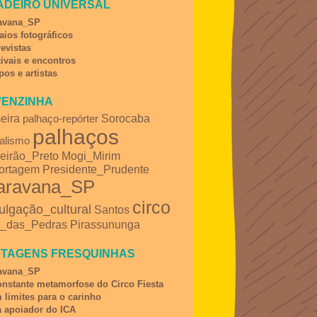
ADEIRO UNIVERSAL
avana_SP
aios fotográficos
revistas
tivais e encontros
pos e artistas
ENZINHA
eira
Sorocaba
palhaço-repórter
palhaços
nalismo
eirão_Preto
Mogi_Mirim
Presidente_Prudente
ortagem
aravana_SP
circo
ulgação_cultural
Santos
Pirassununga
o_das_Pedras
TAGENS FRESQUINHAS
avana_SP
onstante metamorfose do Circo Fiesta
 limites para o carinho
a apoiador do ICA