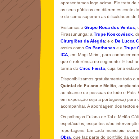
apresentamos logo acima. Ele trata de 
os seus públicos em diferentes contextos
e de como superam as dificuldades de fi
Visitamos o
Grupo Rosa dos Ventos
, 
Pirassununga; a
Trupe Koskowisck
, d
Cirurgiões da Alegria
; e o
De Lucca C
assim como
Os Panthanas
e a
Trupe 
ICA
, em Mogi Mirim, para conhecer como
que é referência no segmento. E fecha
turma do
Circo Fiesta
, cuja lona esta
Disponibilizamos gratuitamente todo o 
Quintal de Fulana e Melão
, ampliando
ao alcance de pessoas de todo o País.
em exposição seja a portuguesa) para 
acompanhar. A abordagem dos textos e 
Os palhaços Fulana de Tal e Melão Cól
espetáculos, esquetes e/ou intervenções
reportagens. Em cada município, ocor
Obra
, que faz parte do portfólio da c