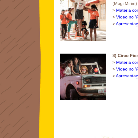
(Mogi Mirim)
>
Matéria co
>
Vídeo no 
>
Apresentaç
8) Circo Fie
>
Matéria co
>
Vídeo no 
>
Apresentaç