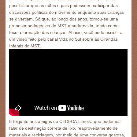
possibilitar que as mães e pais pudessem participar das
discussões políticas do movimento enquanto suas crianças
se divertiam. Só que, ao longo dos anos, tornou-se uma
proposta pedagógica do MST amadurecida, tendo como
foco a formação das crianças. Abaixo, você pode assistir a
um vídeo feito pelo canal Vida no Sul sobre as Cirandas
Infantis do MST.
E foi junto aos amigos do CEDECA-Limeira que pudemos
falar de destinação correta de lixo, reaproveitamento de
materiais e reciclagem, por meio de uma conversa gostosa,