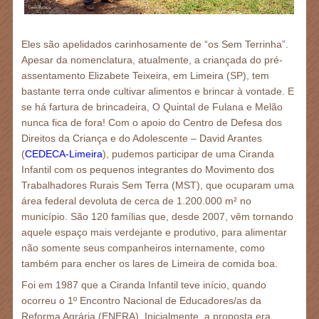
Eles são apelidados carinhosamente de “os Sem Terrinha”.
Apesar da nomenclatura, atualmente, a criançada do pré-
assentamento Elizabete Teixeira, em Limeira (SP), tem
bastante terra onde cultivar alimentos e brincar à vontade. E
se há fartura de brincadeira, O Quintal de Fulana e Melão
nunca fica de fora! Com o apoio do Centro de Defesa dos
Direitos da Criança e do Adolescente – David Arantes
(
CEDECA-Limeira
), pudemos participar de uma Ciranda
Infantil com os pequenos integrantes do Movimento dos
Trabalhadores Rurais Sem Terra (MST), que ocuparam uma
área federal devoluta de cerca de 1.200.000 m² no
município. São 120 famílias que, desde 2007, vêm tornando
aquele espaço mais verdejante e produtivo, para alimentar
não somente seus companheiros internamente, como
também para encher os lares de Limeira de comida boa.
Foi em 1987 que a Ciranda Infantil teve início, quando
ocorreu o 1º Encontro Nacional de Educadores/as da
Reforma Agrária (ENERA). Inicialmente, a proposta era