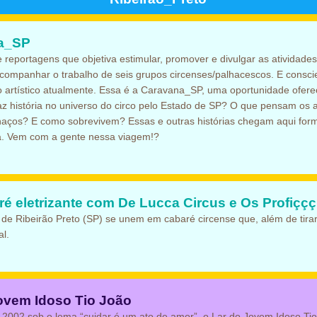
a_SP
 reportagens que objetiva estimular, promover e divulgar as atividades d
acompanhar o trabalho de seis grupos circenses/palhacescos. E consci
artístico atualmente. Essa é a Caravana_SP, uma oportunidade ofere
z história no universo do circo pelo Estado de SP? O que pensam os 
lhaços? E como sobrevivem? Essas e outras histórias chegam aqui for
sta. Vem com a gente nessa viagem!?
é eletrizante com De Lucca Circus e Os Profiççç
e Ribeirão Preto (SP) se unem em cabaré circense que, além de tirar
al.
ovem Idoso Tio João
002 sob o lema “cuidar é um ato de amor”, o Lar do Jovem Idoso Tio