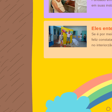
em suas inst
Eles ent
Se é por mei
feliz consta
no interiorz