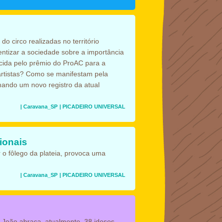
o circo realizadas no território
entizar a sociedade sobre a importância
cida pelo prêmio do ProAC para a
artistas? Como se manifestam pela
mando um novo registro da atual
| Caravana_SP
| PICADEIRO UNIVERSAL
ionais
 o fôlego da plateia, provoca uma
| Caravana_SP
| PICADEIRO UNIVERSAL
 João abraça, atualmente, 38 idosos