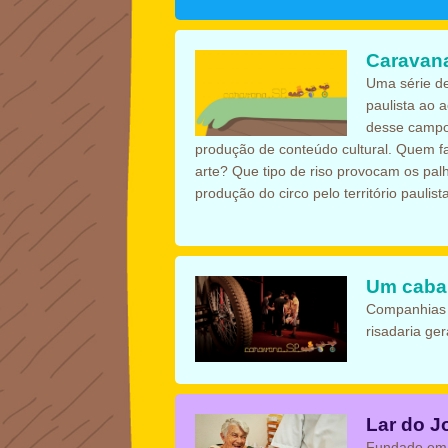
Caravan
Uma série de
paulista ao 
desse campo 
produção de conteúdo cultural. Quem fa
arte? Que tipo de riso provocam os pa
produção do circo pelo território pauli
Um cabar
Companhias d
risadaria ger
Lar do J
Fundado em 2