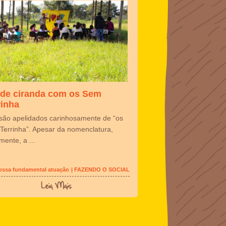
 de ciranda com os Sem
rinha
 são apelidados carinhosamente de “os
Terrinha”. Apesar da nomenclatura,
mente, a ...
Nossa fundamental atuação
| FAZENDO O SOCIAL