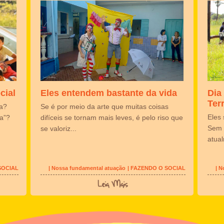
cial
Eles entendem bastante da vida
Dia
Ter
a?
Se é por meio da arte que muitas coisas
Eles
a”?
difíceis se tornam mais leves, é pelo riso que
Sem 
se valoriz...
atual
SOCIAL
| Nossa fundamental atuação
| FAZENDO O SOCIAL
| 