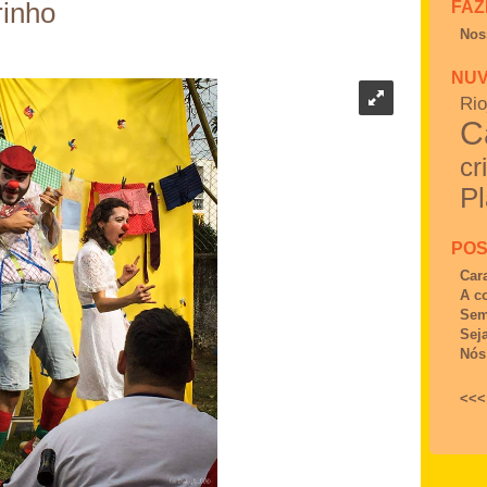
FAZ
rinho
Nos
NUV
Ri
C
cr
Pl
POS
Car
A c
Sem
Sej
Nós
<<<