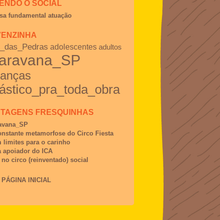
ENDO O SOCIAL
sa fundamental atuação
ENZINHA
o_das_Pedras
adolescentes
adultos
aravana_SP
ianças
ástico_pra_toda_obra
TAGENS FRESQUINHAS
avana_SP
onstante metamorfose do Circo Fiesta
 limites para o carinho
a apoiador do ICA
 no circo (reinventado) social
 PÁGINA INICIAL