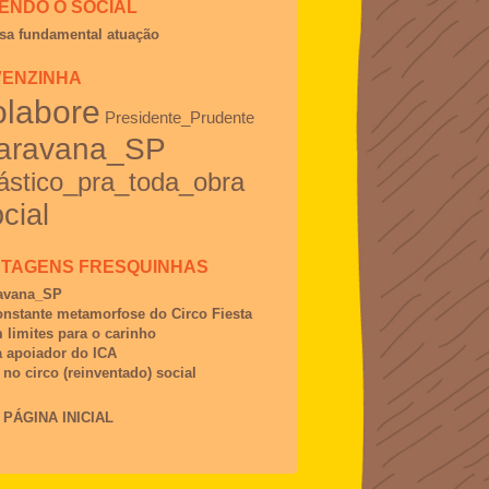
ENDO O SOCIAL
sa fundamental atuação
ENZINHA
olabore
Presidente_Prudente
aravana_SP
ástico_pra_toda_obra
cial
TAGENS FRESQUINHAS
avana_SP
onstante metamorfose do Circo Fiesta
 limites para o carinho
a apoiador do ICA
 no circo (reinventado) social
 PÁGINA INICIAL