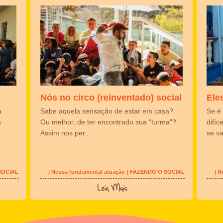
Nós no circo (reinventado) social
Ele
Sabe aquela sensação de estar em casa?
a
Se é 
Ou melhor, de ter encontrado sua “turma”?
a
difíc
Assim nos per...
se va
SOCIAL
| Nossa fundamental atuação
| FAZENDO O SOCIAL
| 