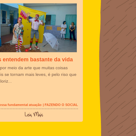
s entendem bastante da vida
por meio da arte que muitas coisas
eis se tornam mais leves, é pelo riso que
loriz...
Nossa fundamental atuação
| FAZENDO O SOCIAL