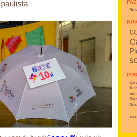
FAZ
 paulista
Nos
NUV
c
C
Pl
so
POS
Car
A c
Sem
Sej
Nós
<<<
ssas apresentações pela
Caravana_SP
na cidade de