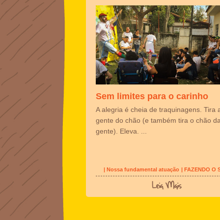
Sem limites para o carinho
A alegria é cheia de traquinagens. Tira 
gente do chão (e também tira o chão d
gente). Eleva. ...
| Nossa fundamental atuação
| FAZENDO O 