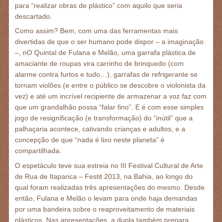
para “realizar obras de plástico” com aquilo que seria
descartado.
Como assim? Bem, com uma das ferramentas mais
divertidas de que o ser humano pode dispor – a imaginação
–, nO Quintal de Fulana e Melão, uma garrafa plástica de
amaciante de roupas vira carrinho de brinquedo (com
alarme contra furtos e tudo…), garrafas de refrigerante se
tornam violões (e entre o público se descobre o violonista da
vez) e até um incrível recipiente de armazenar a voz faz com
que um grandalhão possa “falar fino”. E é com esse simples
jogo de resignificação (e transformação) do “inútil” que a
palhaçaria acontece, cativando crianças e adultos, e a
concepção de que “nada é lixo neste planeta” é
compartilhada.
O espetáculo teve sua estreia no III Festival Cultural de Arte
de Rua de Itaparica – Festit 2013, na Bahia, ao longo do
qual foram realizadas três apresentações do mesmo. Desde
então, Fulana e Melão o levam para onde haja demandas
por uma bandeira sobre o reaproveitamento de materiais
plásticos. Nas apresentações, a dupla também prepara