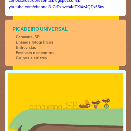
carloscalostropresenta.blogspot.com.br
youtube.com/channel/UCtDzsvcs4aTXi4z4QFx55tw
PICADEIRO UNIVERSAL
Caravana_SP
Ensaios fotográficos
Entrevistas
Festivais e encontros
Grupos e artistas