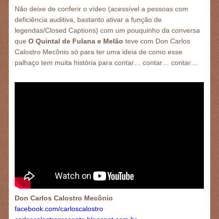
Não deixe de conferir o vídeo (acessível a pessoas com
deficiência auditiva, bastanto ativar a função de
legendas/Closed Captions) com um pouquinho da conversa
que
O Quintal de Fulana e Melão
teve com Don Carlos
Calostro Mecônio só para ter uma ideia de como esse
palhaço tem muita história para contar… contar… contar…
Don Carlos Calostro Mecônio
facebook.com/carloscalostro