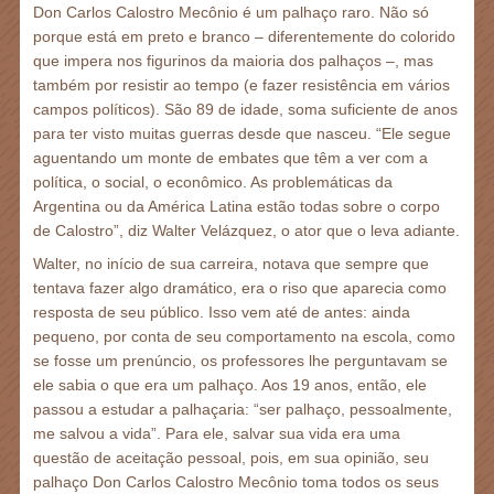
Don Carlos Calostro Mecônio é um palhaço raro. Não só
porque está em preto e branco – diferentemente do colorido
que impera nos figurinos da maioria dos palhaços –, mas
também por resistir ao tempo (e fazer resistência em vários
campos políticos). São 89 de idade, soma suficiente de anos
para ter visto muitas guerras desde que nasceu. “Ele segue
aguentando um monte de embates que têm a ver com a
política, o social, o econômico. As problemáticas da
Argentina ou da América Latina estão todas sobre o corpo
de Calostro”, diz Walter Velázquez, o ator que o leva adiante.
Walter, no início de sua carreira, notava que sempre que
tentava fazer algo dramático, era o riso que aparecia como
resposta de seu público. Isso vem até de antes: ainda
pequeno, por conta de seu comportamento na escola, como
se fosse um prenúncio, os professores lhe perguntavam se
ele sabia o que era um palhaço. Aos 19 anos, então, ele
passou a estudar a palhaçaria: “ser palhaço, pessoalmente,
me salvou a vida”. Para ele, salvar sua vida era uma
questão de aceitação pessoal, pois, em sua opinião, seu
palhaço Don Carlos Calostro Mecônio toma todos os seus