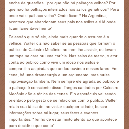
enche de questões: “por que não há palhaços velhos? Por
que não há palhaços internados nos asilos geriátricos? Para
onde vai o palhaço velho? Onde ficam? Na Argentina,
acontece que abandonam seus pais nos asilos e é lá onde
ficam lamentavelmente”.
Falastrão que só ele, ainda mais quando o assunto é a
velhice, Walter diz não saber se as pessoas que formam o
público de Calostro Mecônio, ao irem lhe assistir, ou levam
um tapa na cara ou uma carícia. Nas salas de teatro, o ator
conta ao público como vive um idoso nos asilos e
compartilha as piadas que andou ouvindo nesses lares. Em
cena, há uma dramaturgia e um argumento, mas muita
improvisação também. Nem sempre ele agrada ao público e
o palhaço é consciente disso. Tangos cantados por Calostro
Mecônio dão a tônica das cenas. E o espetáculo vai sendo
orientado pelo gesto de se relacionar com o público. Walter
relata sua tática de, ao visitar qualquer cidade, buscar
informações sobre tal lugar, seus fatos e eventos
importantes. “Tenho de estar muito atento ao que acontece
para decidir o que conto”.