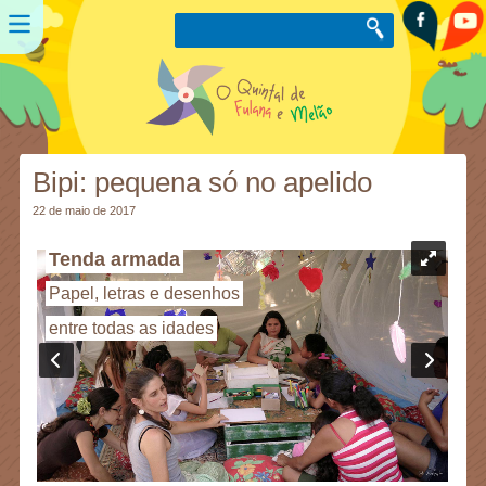
Bipi: pequena só no apelido
22 de maio de 2017
.
Tenda armada
s
Papel, letras e desenhos
s
entre todas as idades