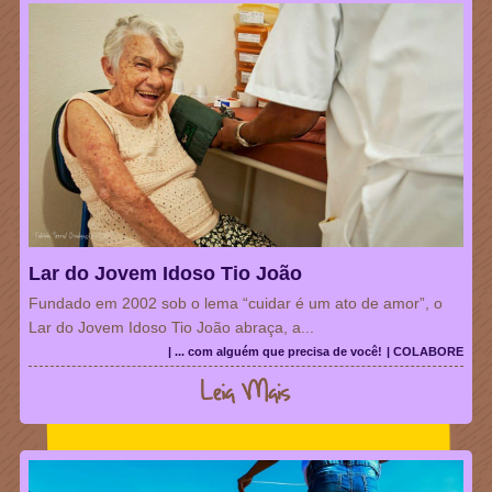
Lar do Jovem Idoso Tio João
Fundado em 2002 sob o lema “cuidar é um ato de amor”, o
Lar do Jovem Idoso Tio João abraça, a...
| ... com alguém que precisa de você!
| COLABORE