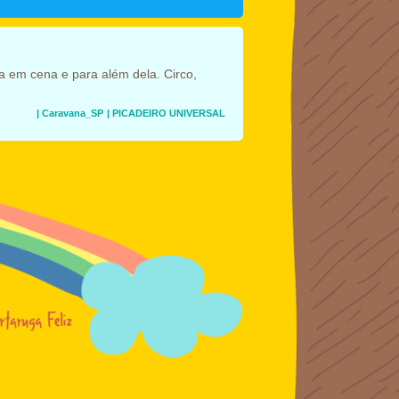
ca em cena e para além dela. Circo,
| Caravana_SP
| PICADEIRO UNIVERSAL