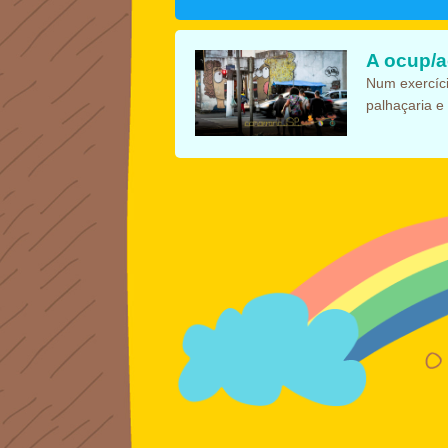
A ocup/a
Num exercíci
palhaçaria e