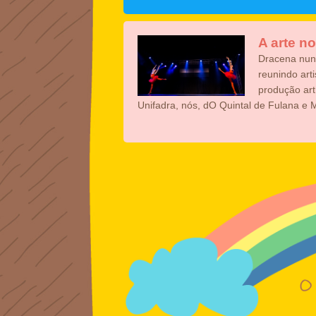
A arte no
Dracena nunc
reunindo art
produção art
Unifadra, nós, dO Quintal de Fulana e 